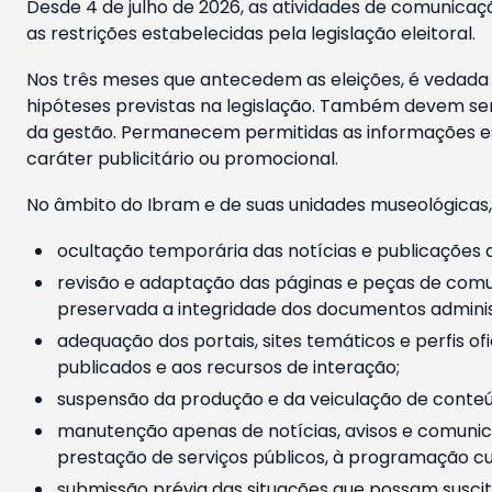
Desde 4 de julho de 2026, as atividades de comunicaçã
as restrições estabelecidas pela legislação eleitoral.
Nos três meses que antecedem as eleições, é vedada a
hipóteses previstas na legislação. Também devem ser
da gestão. Permanecem permitidas as informações est
caráter publicitário ou promocional.
No âmbito do Ibram e de suas unidades museológicas,
ocultação temporária das notícias e publicações a
revisão e adaptação das páginas e peças de comu
preservada a integridade dos documentos administ
adequação dos portais, sites temáticos e perfis ofi
publicados e aos recursos de interação;
suspensão da produção e da veiculação de conteúd
manutenção apenas de notícias, avisos e comunica
prestação de serviços públicos, à programação cul
submissão prévia das situações que possam suscita