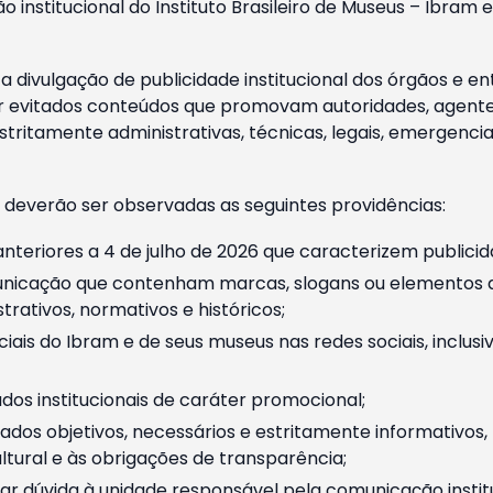
o institucional do Instituto Brasileiro de Museus – Ibra
 divulgação de publicidade institucional dos órgãos e en
 evitados conteúdos que promovam autoridades, agentes 
ritamente administrativas, técnicas, legais, emergencia
 deverão ser observadas as seguintes providências:
nteriores a 4 de julho de 2026 que caracterizem publicid
nicação que contenham marcas, slogans ou elementos da 
rativos, normativos e históricos;
ciais do Ibram e de seus museus nas redes sociais, inclus
os institucionais de caráter promocional;
dos objetivos, necessários e estritamente informativos
tural e às obrigações de transparência;
r dúvida à unidade responsável pela comunicação instituci