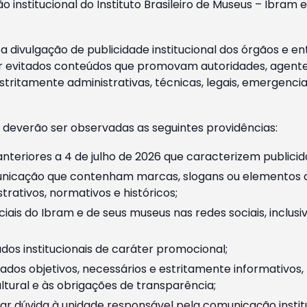
o institucional do Instituto Brasileiro de Museus – Ibra
 divulgação de publicidade institucional dos órgãos e en
 evitados conteúdos que promovam autoridades, agentes 
ritamente administrativas, técnicas, legais, emergencia
 deverão ser observadas as seguintes providências:
nteriores a 4 de julho de 2026 que caracterizem publicid
nicação que contenham marcas, slogans ou elementos da 
rativos, normativos e históricos;
ciais do Ibram e de seus museus nas redes sociais, inclus
os institucionais de caráter promocional;
dos objetivos, necessários e estritamente informativos
tural e às obrigações de transparência;
r dúvida à unidade responsável pela comunicação instituci