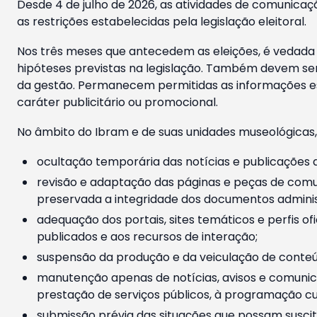
Desde 4 de julho de 2026, as atividades de comunicaçã
as restrições estabelecidas pela legislação eleitoral.
Nos três meses que antecedem as eleições, é vedada a
hipóteses previstas na legislação. Também devem ser
da gestão. Permanecem permitidas as informações est
caráter publicitário ou promocional.
No âmbito do Ibram e de suas unidades museológicas,
ocultação temporária das notícias e publicações a
revisão e adaptação das páginas e peças de comu
preservada a integridade dos documentos administ
adequação dos portais, sites temáticos e perfis ofi
publicados e aos recursos de interação;
suspensão da produção e da veiculação de conteúd
manutenção apenas de notícias, avisos e comunica
prestação de serviços públicos, à programação cul
submissão prévia das situações que possam suscita