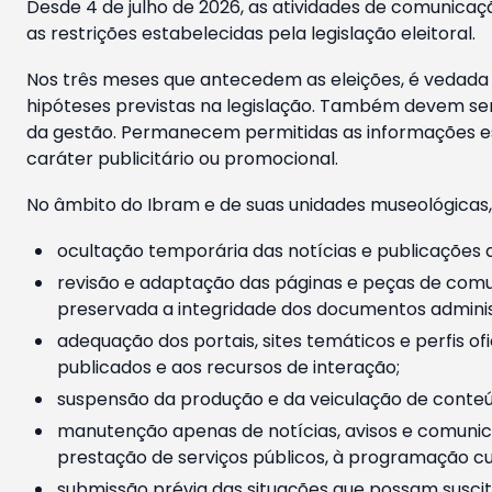
Desde 4 de julho de 2026, as atividades de comunicaçã
as restrições estabelecidas pela legislação eleitoral.
Nos três meses que antecedem as eleições, é vedada a
hipóteses previstas na legislação. Também devem ser
da gestão. Permanecem permitidas as informações est
caráter publicitário ou promocional.
No âmbito do Ibram e de suas unidades museológicas,
ocultação temporária das notícias e publicações a
revisão e adaptação das páginas e peças de comu
preservada a integridade dos documentos administ
adequação dos portais, sites temáticos e perfis ofi
publicados e aos recursos de interação;
suspensão da produção e da veiculação de conteúd
manutenção apenas de notícias, avisos e comunica
prestação de serviços públicos, à programação cul
submissão prévia das situações que possam suscita