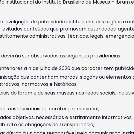
o institucional do Instituto Brasileiro de Museus – Ibra
 divulgação de publicidade institucional dos órgãos e en
 evitados conteúdos que promovam autoridades, agentes 
ritamente administrativas, técnicas, legais, emergencia
 deverão ser observadas as seguintes providências:
nteriores a 4 de julho de 2026 que caracterizem publicid
nicação que contenham marcas, slogans ou elementos da 
rativos, normativos e históricos;
ciais do Ibram e de seus museus nas redes sociais, inclus
os institucionais de caráter promocional;
dos objetivos, necessários e estritamente informativos
tural e às obrigações de transparência;
r dúvida à unidade responsável pela comunicação instituci