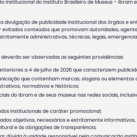
o institucional do Instituto Brasileiro de Museus – Ibra
 divulgação de publicidade institucional dos órgãos e en
 evitados conteúdos que promovam autoridades, agentes 
ritamente administrativas, técnicas, legais, emergencia
 deverão ser observadas as seguintes providências:
nteriores a 4 de julho de 2026 que caracterizem publicid
nicação que contenham marcas, slogans ou elementos da 
rativos, normativos e históricos;
ciais do Ibram e de seus museus nas redes sociais, inclus
os institucionais de caráter promocional;
dos objetivos, necessários e estritamente informativos
tural e às obrigações de transparência;
r dúvida à unidade responsável pela comunicação instituci