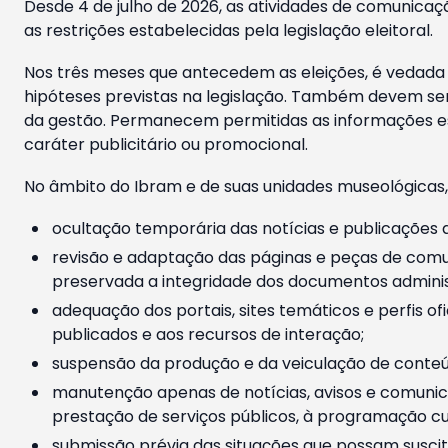
Desde 4 de julho de 2026, as atividades de comunicaçã
as restrições estabelecidas pela legislação eleitoral.
Nos três meses que antecedem as eleições, é vedada a
hipóteses previstas na legislação. Também devem ser
da gestão. Permanecem permitidas as informações est
caráter publicitário ou promocional.
No âmbito do Ibram e de suas unidades museológicas,
ocultação temporária das notícias e publicações a
revisão e adaptação das páginas e peças de comu
preservada a integridade dos documentos administ
adequação dos portais, sites temáticos e perfis ofi
publicados e aos recursos de interação;
suspensão da produção e da veiculação de conteúd
manutenção apenas de notícias, avisos e comunica
prestação de serviços públicos, à programação cul
submissão prévia das situações que possam suscita